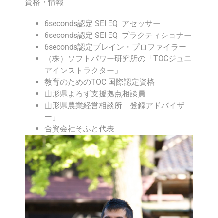
資格・情報
6seconds
認定 SEI EQ アセッサー
6seconds
認定 SEI EQ プラクティショナー
6seconds
認定ブレイン・プロファイラー
（株）ソフトパワー研究所の「TOCジュニ
アインストラクター」
教育のためのTOC 国際認定資格
山形県よろず支援拠点相談員
山形県農業経営相談所「登録アドバイザ
ー」
合資会社そふと代表