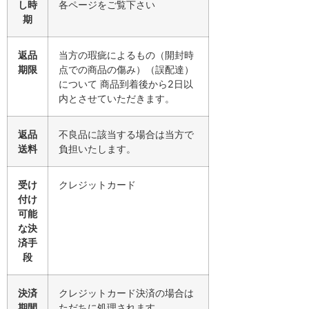
し時
各ページをご覧下さい
期
返品
当方の瑕疵によるもの（開封時
期限
点での商品の傷み）（誤配達）
について 商品到着後から2日以
内とさせていただきます。
返品
不良品に該当する場合は当方で
送料
負担いたします。
受け
クレジットカード
付け
可能
な決
済手
段
決済
クレジットカード決済の場合は
期間
ただちに処理されます。