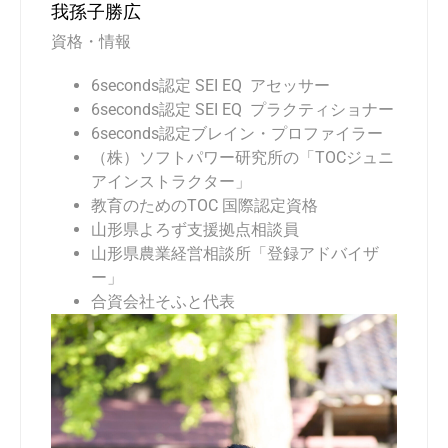
我孫子勝広
資格・情報
6seconds
認定 SEI EQ アセッサー
6seconds
認定 SEI EQ プラクティショナー
6seconds
認定ブレイン・プロファイラー
（株）ソフトパワー研究所の「TOCジュニ
アインストラクター」
教育のためのTOC 国際認定資格
山形県よろず支援拠点相談員
山形県農業経営相談所「登録アドバイザ
ー」
合資会社そふと代表