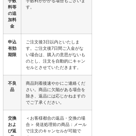
手数
手数料がかかる場合もございま
料等
す。
の追
加料
金
申込
ご注文後3日以内といたしま
有効
す。ご注文後7日間ご入金がな
期限
い場合は、購入の意思がないも
のとし、注文を自動的にキャン
セルとさせていただきます。
不良
商品到着後速やかにご連絡くだ
品
さい。商品に欠陥がある場合を
除き、返品には応じかねますの
でご了承ください。
交換
＜お客様都合の返品・交換の場
およ
合＞ 発送処理前の商品：メール
び返
で注文のキャンセルが可能で