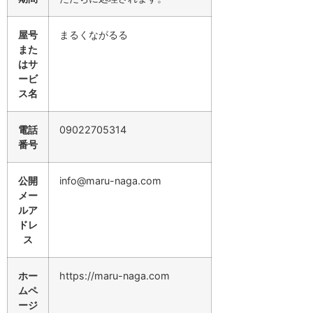
屋号
まるくながるる
また
はサ
ービ
ス名
電話
09022705314
番号
公開
info@maru-naga.com
メー
ルア
ドレ
ス
ホー
https://maru-naga.com
ムペ
ージ