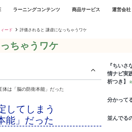
E
ラーニングコンテンツ
商品サービス
運営会社
フィード
評価されると 謙虚になっちゃうワケ
なっちゃうワケ
『ちいさな
情ナビ実践
析つき】
R
正体は「脳の防衛本能」だった
分かって
定してしまう
本能」だった
並んでる