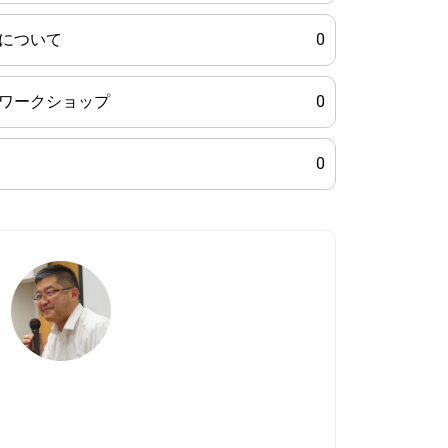
について
0
ワークショップ
0
0
我孫子
資格・