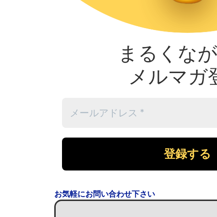
6seconds
認定 SEI EQ アセッサー
6seconds
認定 SEI EQ プラクティ
6seconds
認定ブレイン・プロファイ
まるくな
ラクタ
（株）ソフトパワー研究所の「TOC
ー」
メルマガ
教育のためのTOC 国際認定資格
山形県よろず支援拠点相談員
山形県農業経営相談所「登録アドバ
合資会社そふと代表
お気軽にお問い合わせ下さい